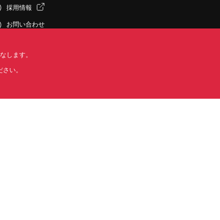
採用情報
お問い合わせ
ロームグループ・拠点
みなします。
ださい。
する標準契約条件書(PDF)