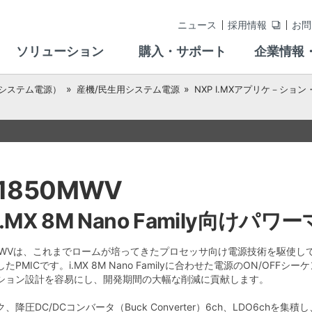
ニュース
採用情報
お問
ソリューション
購入・サポート
企業情報
、システム電源）
産機/民生用システム電源
NXP I.MXアプリケ－シ
1850MWV
 i.MX 8M Nano Family向けパ
0MWVは、これまでロームが培ってきたプロセッサ向け電源技術を駆使して、i.
たPMICです。i.MX 8M Nano Familyに合わせた電源のON/O
ション設計を容易にし、開発期間の大幅な削減に貢献します。
、降圧DC/DCコンバータ（Buck Converter）6ch、LDO6c