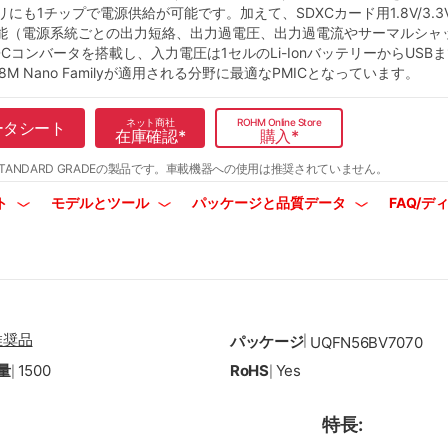
リにも1チップで電源供給が可能です。加えて、SDXCカード用1.8V/3.3
能（電源系統ごとの出力短絡、出力過電圧、出力過電流やサーマルシャ
DCコンバータを搭載し、入力電圧は1セルのLi-IonバッテリーからUSBま
 8M Nano Familyが適用される分野に最適なPMICとなっています。
ネット商社
ROHM Online Store
ータシート
在庫確認
*
購入
*
TANDARD GRADEの製品です。
車載機器への使用は推奨されていません。
ト
モデルとツール
パッケージと品質データ
FAQ/
推奨品
パッケージ
|
UQFN56BV7070
量
1500
RoHS
Yes
|
|
特長: