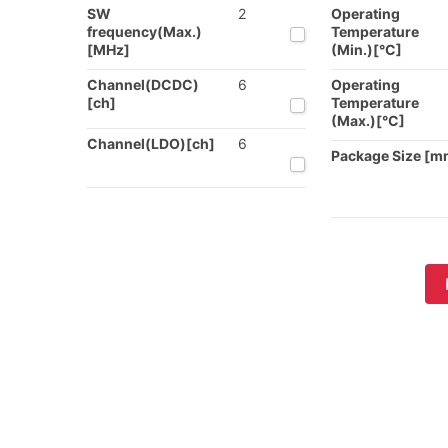
SW
2
Operating
frequency(Max.)
Temperature
[MHz]
(Min.)[°C]
Channel(DCDC)
6
Operating
[ch]
Temperature
(Max.)[°C]
Channel(LDO)[ch]
6
Package Size [m