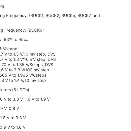
rs
ing Frequency. (BUCK1, BUCK2, BUCK5, BUCK7, and
ng Frequency. (BUCK6)
cy: 83% to 95%.
& Voltage.
.7 V to 1.3 V/10 mV step, DVS
.7 V to 1.3 V/10 mV step, DVS
.70 V to 1.35 V/8steps, DVS
.6 V to 3.3 V/100 mV step
.605 V to 1.995 V/8steps
.8 V to 1.4 V/10 mV step
lators (6 LDOs)
 V to 3.3 V, 1.6 V to 1.9 V
9 V, 0.8 V
.8 V to 3.3 V
.9 V to 1.8 V