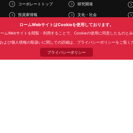
コーポレートトップ
研究開発
投資家情報
文化・社会
ロームWebサイトはCookieを使用しております。
サステナビリティ
ニュース
ームWebサイトを閲覧・利用することで、Cookieの使用に同意したものと
kieおよび個人情報の取扱いに関しての詳細は、プライバシーポリシーをご覧く
プライバシーポリシー
Follow Us
NS利用規約
プライバシーポリシー
サイトマップ
ローム製品の販売に関
© 1997 - 2026 ROHM CO., LTD. ALL RIGHTS RESERVED.