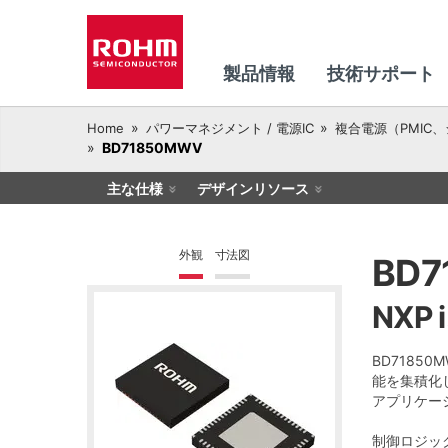
製品情報
技術サポート
Home
パワーマネジメント / 電源IC
複合電源（PMIC
BD71850MWV
主な仕様
デザインリソース
外観
寸法図
BD7
NXP
BD7185
能を集積化し
アプリケー
制御ロジック