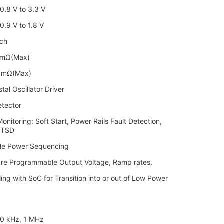
.8 V to 3.3 V
.9 V to 1.8 V
ch
0 mΩ(Max)
0 mΩ(Max)
al Oscillator Driver
tector
onitoring: Soft Start, Power Rails Fault Detection,
 TSD
le Power Sequencing
re Programmable Output Voltage, Ramp rates.
ng with SoC for Transition into or out of Low Power
00 kHz, 1 MHz