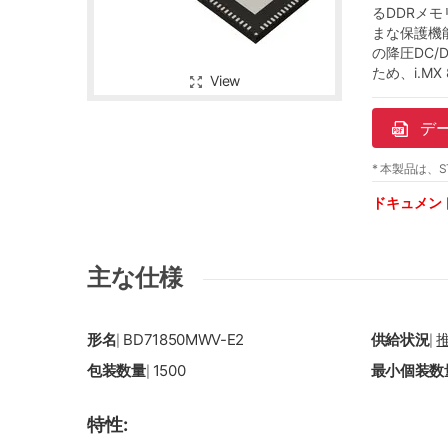
るDDRメモ
まな保護機
の降圧DC/
ため、i.MX
View
デ
* 本製品は、S
ドキュメン
主な仕様
形名
BD71850MWV-E2
供給状況
|
|
包装数量
1500
最小個装数
|
特性: