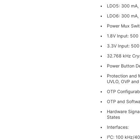
LDO5: 300 mA, 0
LDO6: 300 mA, 0
Power Mux Swit
1.8V Input: 50
3.3V Input: 50
32.768 kHz Cryst
Power Button De
Protection and M
UVLO, OVP and
OTP Configurab
OTP and Softwa
Hardware Signali
States
Interfaces:
I²C: 100 kHz/4