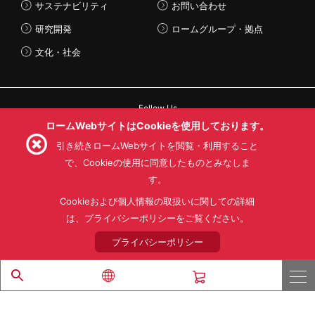
サステナビリティ
お問い合わせ
研究開発
ロームグループ・拠点
文化・社会
Follow Us
ロームWebサイトはCookieを使用しております。
引き続きロームWebサイトを閲覧・利用すること
で、Cookieの使用に同意したものとみなしま
す。
利用規約
利用目的
SNS利用規約
プライバシーポリシー
サイトマップ
Cookieおよび個人情報の取扱いに関しての詳細
ローム製品の販売に関する標準契約条件書(PDF)
は、プライバシーポリシーをご覧ください。
プライバシーポリシー
© 1997 - 2026 ROHM CO., LTD. ALL RIGHTS RESERVED.