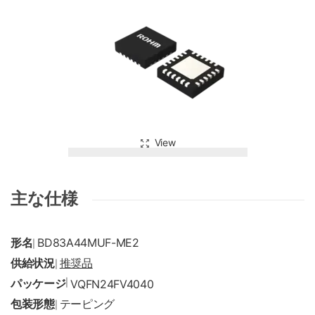
View
主な仕様
形名
BD83A44MUF-ME2
|
供給状況
推奨品
|
パッケージ
|
VQFN24FV4040
包装形態
テーピング
|