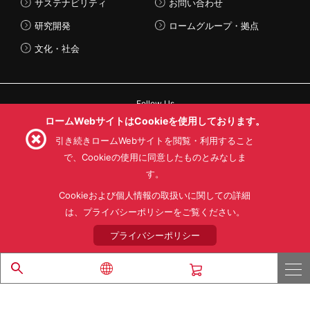
サステナビリティ
お問い合わせ
研究開発
ロームグループ・拠点
文化・社会
Follow Us
ロームWebサイトはCookieを使用しております。
引き続きロームWebサイトを閲覧・利用すること
で、Cookieの使用に同意したものとみなしま
す。
利用規約
利用目的
SNS利用規約
プライバシーポリシー
サイトマップ
Cookieおよび個人情報の取扱いに関しての詳細
ローム製品の販売に関する標準契約条件書(PDF)
は、プライバシーポリシーをご覧ください。
プライバシーポリシー
© 1997 - 2026 ROHM CO., LTD. ALL RIGHTS RESERVED.