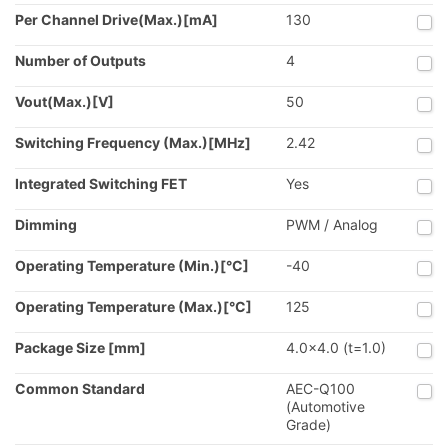
Per Channel Drive(Max.)[mA]
130
Number of Outputs
4
Vout(Max.)[V]
50
Switching Frequency (Max.)[MHz]
2.42
Integrated Switching FET
Yes
Dimming
PWM / Analog
Operating Temperature (Min.)[°C]
-40
Operating Temperature (Max.)[°C]
125
Package Size [mm]
4.0x4.0 (t=1.0)
Common Standard
AEC-Q100
(Automotive
Grade)