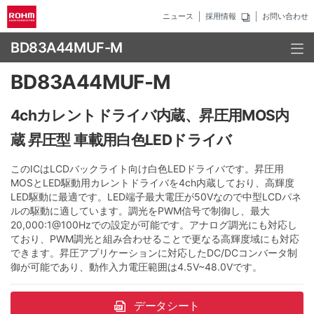
ニュース
採用情報
お問い合わせ
BD83A44MUF-M
BD83A44MUF-M
4chカレントドライバ内蔵、昇圧用MOS内
蔵 昇圧型 車載用白色LEDドライバ
このICはLCDバックライト向け白色LEDドライバです。昇圧用
MOSとLED駆動用カレントドライバを4ch内蔵しており、高輝度
LED駆動に最適です。LED端子最大電圧が50Vなので中型LCDパネ
ルの駆動に適しています。調光をPWM信号で制御し、最大
20,000:1@100Hzでの設定が可能です。アナログ調光にも対応し
ており、PWM調光と組み合わせることで更なる高輝度域にも対応
できます。昇圧アプリケーションに対応したDC/DCコンバータ制
御が可能であり、動作入力電圧範囲は4.5V~48.0Vです。
データシート