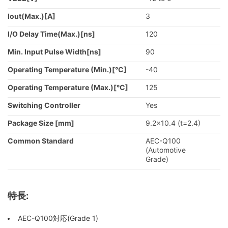
Iout(Max.)[A]
3
I/O Delay Time(Max.)[ns]
120
Min. Input Pulse Width[ns]
90
Operating Temperature (Min.)[°C]
-40
Operating Temperature (Max.)[°C]
125
Switching Controller
Yes
Package Size [mm]
9.2x10.4 (t=2.4)
Common Standard
AEC-Q100
(Automotive
Grade)
特長:
AEC-Q100対応(Grade 1)