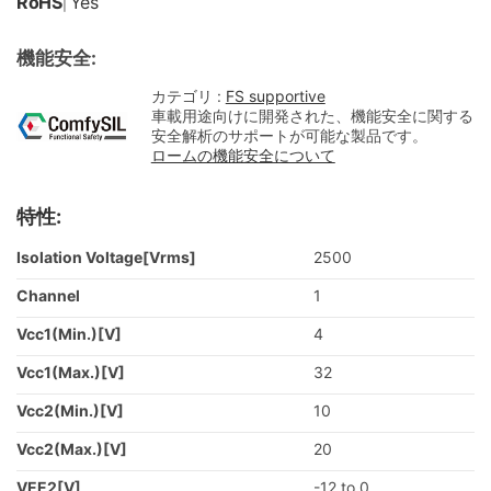
RoHS
Yes
|
機能安全:
カテゴリ :
FS supportive
車載用途向けに開発された、機能安全に関する
安全解析のサポートが可能な製品です。
ロームの機能安全について
特性:
Isolation Voltage[Vrms]
2500
Channel
1
Vcc1(Min.)[V]
4
Vcc1(Max.)[V]
32
Vcc2(Min.)[V]
10
Vcc2(Max.)[V]
20
VEE2[V]
-12 to 0