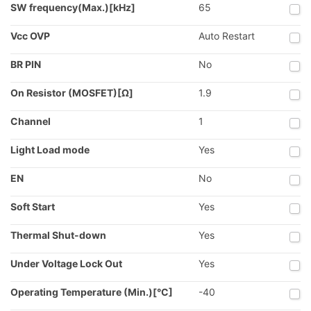
SW frequency(Max.)[kHz]
65
Vcc OVP
Auto Restart
BR PIN
No
On Resistor (MOSFET)[Ω]
1.9
Channel
1
Light Load mode
Yes
EN
No
Soft Start
Yes
Thermal Shut-down
Yes
Under Voltage Lock Out
Yes
Operating Temperature (Min.)[°C]
-40