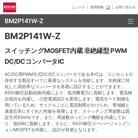
ニュース
採用情報
お問い合わせ
BM2P141W-Z
BM2P141W-Z
スイッチングMOSFET内蔵 非絶縁型 PWM
DC/DCコンバータIC
AC/DC用PWM方式DC/DCコンバータである本ICは、コンセントが
存在する製品すべてに最適なシステムを供給します。非絶縁に特
化した高効率なコンバータを容易に設計することができます。
650V耐圧起動回路内蔵により、低消費電力に貢献します。電流検
出抵抗を内蔵し、小型電源設計を実現します。電流モード制御を
用いているため、サイクルごとに電流制限がかけられ、帯域幅と
過度応答にすぐれた性能を発揮します。スイッチング周波数は固
定方式65kHzです。また、周波数ホッピング機能を内蔵してお
り、低EMIに貢献します。さらに、650V耐圧スーパージャンクシ
ョンMOSFETを内蔵し、設計が容易となります。