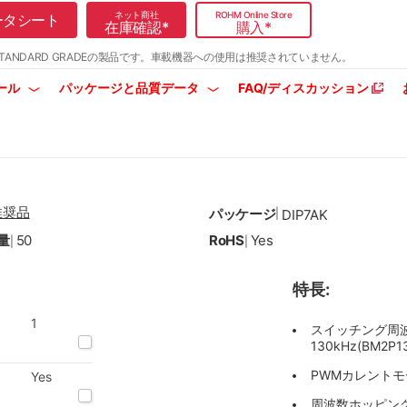
ネット商社
ROHM Online Store
ータシート
在庫確認
*
購入
*
TANDARD GRADEの製品です。
車載機器への使用は推奨されていません。
ール
パッケージと品質データ
FAQ/ディスカッション
推奨品
パッケージ
|
DIP7AK
量
50
RoHS
Yes
|
|
特長:
1
スイッチング周波数=6
130kHz(BM2P13
PWMカレント
Yes
周波数ホッピン