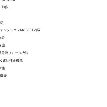
ト動作
内蔵
ジャンクションMOSFET内蔵
保護
保護
過電流リミッタ機能
AC電圧補正機能
機能
T機能