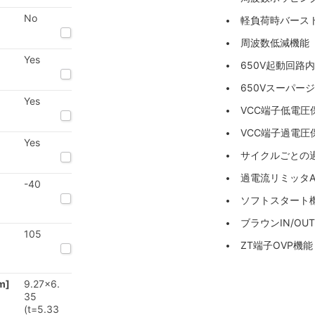
No
軽負荷時バース
周波数低減機能
Yes
650V起動回路
650Vスーパー
Yes
VCC端子低電圧
VCC端子過電圧
Yes
サイクルごとの
過電流リミッタ
-40
ソフトスタート
ブラウンIN/OU
105
ZT端子OVP機能
m]
9.27x6.
35
(t=5.33