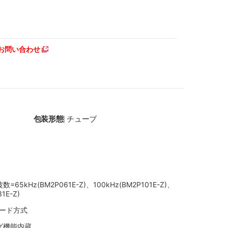
お問い合わせ
包装形態
チューブ
|
5kHz(BM2P061E-Z)、100kHz(BM2P101E-Z)、
1E-Z)
モード方式
グ機能内蔵