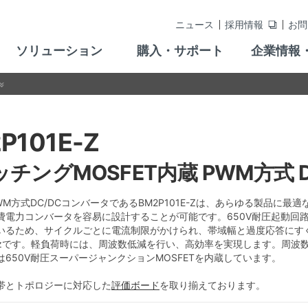
ニュース
採用情報
お問
ソリューション
購入・サポート
企業情報
P101E-Z
チングMOSFET内蔵 PWM方式 
PWM方式DC/DCコンバータであるBM2P101E-Zは、あらゆる製品
費電力コンバータを容易に設計することが可能です。650V耐圧起動回
いるため、サイクルごとに電流制限がかけられ、帯域幅と過度応答にす
kHzです。軽負荷時には、周波数低減を行い、高効率を実現します。周波
は650V耐圧スーパージャンクションMOSFETを内蔵しています。
帯とトポロジーに対応した
評価ボード
を取り揃えております。