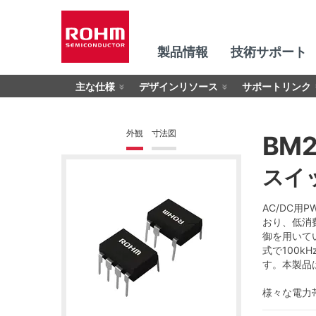
製品情報
技術サポート
主な仕様
デザインリソース
サポートリンク
外観
寸法図
BM2
スイッ
AC/DC用
おり、低消
御を用いて
式で100
す。本製品
様々な電力