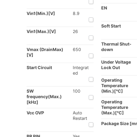
EN
Vin1(Min.)[V]
8.9
Soft Start
Vin1(Max.)[V]
26
Thermal Shut-
Vmax (DrainMax)
650
down
[V]
Under Voltage
Start Circuit
Integrat
Lock Out
ed
Operating
Temperature
SW
100
(Min.)[°C]
frequency(Max.)
Operating
[kHz]
Temperature
Vcc OVP
Auto
(Max.)[°C]
Restart
Package Size [m
BR PIN
Yes