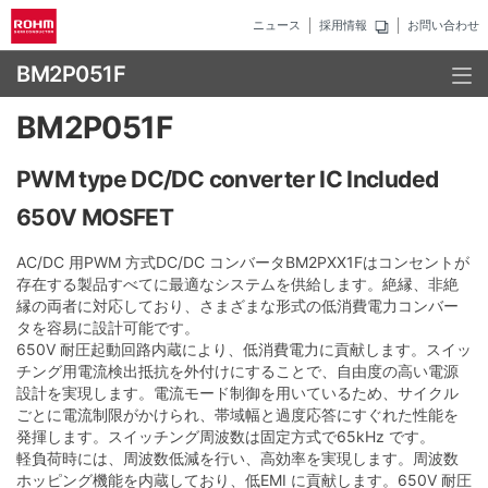
ニュース
採用情報
お問い合わせ
BM2P051F
BM2P051F
PWM type DC/DC converter IC Included
650V MOSFET
AC/DC 用PWM 方式DC/DC コンバータBM2PXX1Fはコンセントが
存在する製品すべてに最適なシステムを供給します。絶縁、非絶
縁の両者に対応しており、さまざまな形式の低消費電力コンバー
タを容易に設計可能です。
650V 耐圧起動回路内蔵により、低消費電力に貢献します。スイッ
チング用電流検出抵抗を外付けにすることで、自由度の高い電源
設計を実現します。電流モード制御を用いているため、サイクル
ごとに電流制限がかけられ、帯域幅と過度応答にすぐれた性能を
発揮します。スイッチング周波数は固定方式で65kHz です。
軽負荷時には、周波数低減を行い、高効率を実現します。周波数
ホッピング機能を内蔵しており、低EMI に貢献します。650V 耐圧