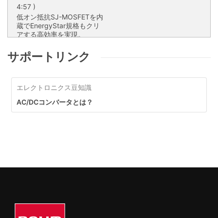
4:57 )
低オン抵抗SJ-MOSFETを内
蔵でEnergyStar規格もクリ
アする高効率を実現。
低オン抵抗SJ-MOSFETを内蔵で
EnergyStar規格もクリアする高効
サポートリンク
率を実現。
エレクトロニクス豆知識
AC/DCコンバータIC (PWM
/ 疑似共振)
AC/DCコンバータとは？