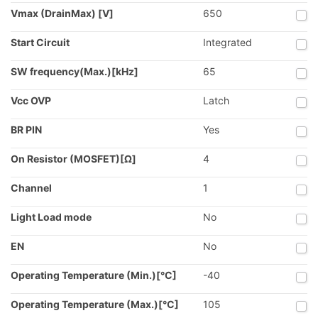
Vmax (DrainMax) [V]
650
Start Circuit
Integrated
SW frequency(Max.)[kHz]
65
Vcc OVP
Latch
BR PIN
Yes
On Resistor (MOSFET)[Ω]
4
Channel
1
Light Load mode
No
EN
No
Operating Temperature (Min.)[°C]
-40
Operating Temperature (Max.)[°C]
105