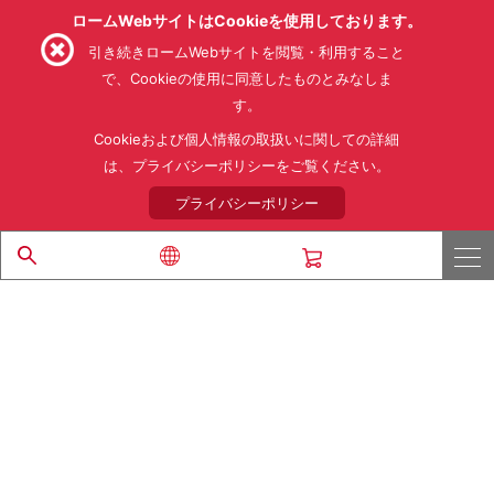
ロームWebサイトはCookieを使用しております。
引き続きロームWebサイトを閲覧・利用すること
で、Cookieの使用に同意したものとみなしま
す。
利用規約
利用目的
SNS利用規約
プライバシーポリシー
サイトマップ
Cookieおよび個人情報の取扱いに関しての詳細
ローム製品の販売に関する標準契約条件書(PDF)
は、プライバシーポリシーをご覧ください。
プライバシーポリシー
© 1997 - 2026 ROHM CO., LTD. ALL RIGHTS RESERVED.