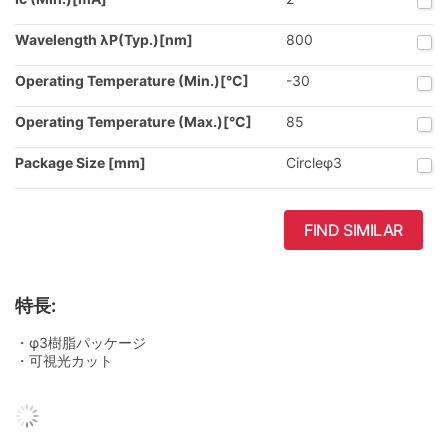
Wavelength λP(Typ.)[nm]
800
Operating Temperature (Min.)[°C]
-30
Operating Temperature (Max.)[°C]
85
Package Size [mm]
Circleφ3
FIND SIMILAR
特長:
・φ3樹脂パッケージ
・可視光カット