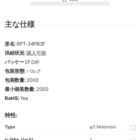
主な仕様
形名
RPT-34PB3F
|
供給状況
購入可能
|
パッケージ
|
DIP
包装形態
バルク
|
包装数量
2000
|
最小個装数量
2000
|
RoHS
Yes
|
特性:
Type
φ3 Moldresin
Ic (Min.)[mA]
2