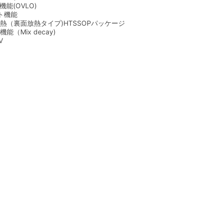
能(OVLO)
ト機能
熱（裏面放熱タイプ)HTSSOPパッケージ
（Mix decay)
V