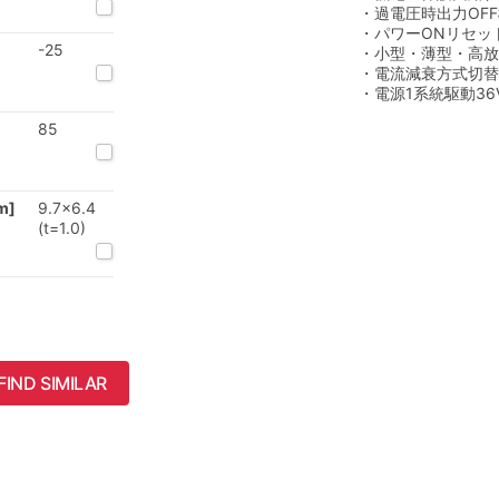
・過電圧時出力OFF機
・パワーONリセッ
-25
・小型・薄型・高放
・電流減衰方式切替機能
・電源1系統駆動36
85
m]
9.7x6.4
(t=1.0)
FIND SIMILAR