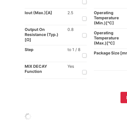
Iout (Max.)[A]
2.5
Operating
Temperature
(Min.)[°C]
Output On
0.8
Operating
Resistance (Typ.)
Temperature
[Ω]
(Max.)[°C]
Step
to 1 / 8
Package Size [m
MIX DECAY
Yes
Function