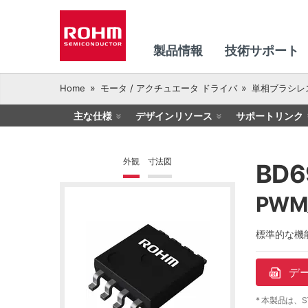
製品情報
技術サポート
Home
モータ / アクチュエータ ドライバ
単相ブラシレ
主な仕様
デザインリソース
サポートリンク
外観
寸法図
BD6
PW
標準的な機
デ
* 本製品は、S