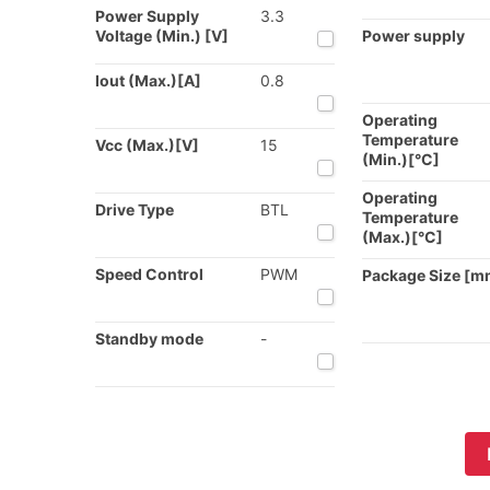
Power Supply
3.3
Voltage (Min.) [V]
Power supply
Iout (Max.)[A]
0.8
Operating
Temperature
Vcc (Max.)[V]
15
(Min.)[°C]
Operating
Drive Type
BTL
Temperature
(Max.)[°C]
Speed Control
PWM
Package Size [m
Standby mode
-