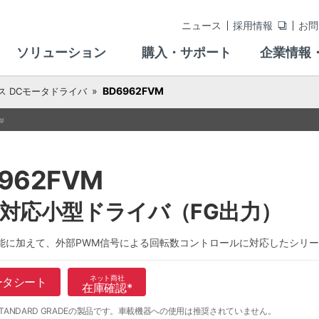
ニュース
採用情報
お問
ソリューション
購入・サポート
企業情報
BD6962FVM
ス DCモータドライバ
962FVM
M対応小型ドライバ（FG出力）
能に加えて、外部PWM信号による回転数コントロールに対応したシリ
ネット商社
ータシート
在庫確認
*
TANDARD GRADEの製品です。
車載機器への使用は推奨されていません。