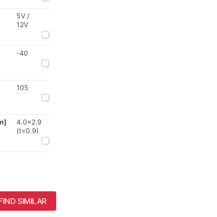
5V /
12V
-40
105
m]
4.0x2.9
(t=0.9)
FIND SIMILAR