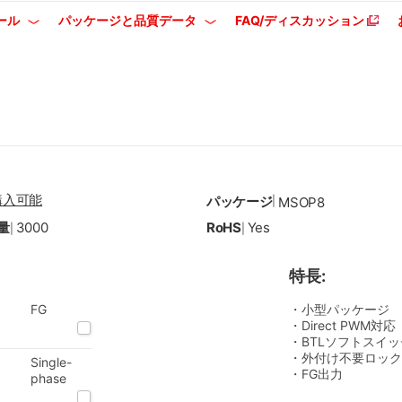
ール
パッケージと品質データ
FAQ/ディスカッション
購入可能
パッケージ
|
MSOP8
量
3000
RoHS
Yes
|
|
特長:
FG
・小型パッケージ
・Direct PWM対応
・BTLソフトスイ
・外付け不要ロック
Single-
・FG出力
phase