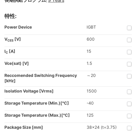
長期供給プログラム
9 Years
|
特性:
Power Device
IGBT
V
[V]
600
CES
I
[A]
15
C
Vce(sat) [V]
1.5
Reccomended Switching Frequency
～20
[kHz]
Isolation Voltage [Vrms]
1500
Storage Temperature (Min.)[°C]
-40
Storage Temperature (Max.)[°C]
125
Package Size [mm]
38x24 (t=3.75)