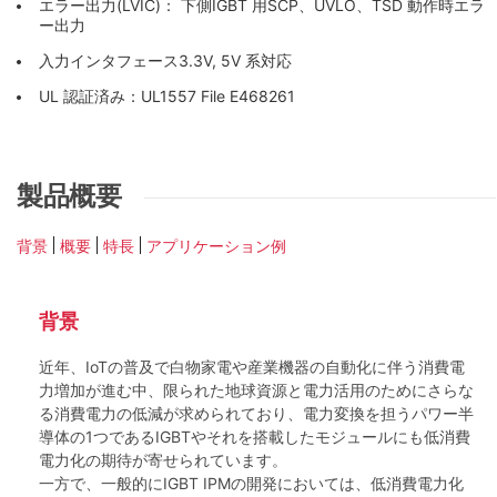
エラー出力(LVIC)： 下側IGBT 用SCP、UVLO、TSD 動作時エラ
ー出力
入力インタフェース3.3V, 5V 系対応
UL 認証済み：UL1557 File E468261
製品概要
背景
概要
特長
アプリケーション例
背景
近年、IoTの普及で白物家電や産業機器の自動化に伴う消費電
力増加が進む中、限られた地球資源と電力活用のためにさらな
る消費電力の低減が求められており、電力変換を担うパワー半
導体の1つであるIGBTやそれを搭載したモジュールにも低消費
電力化の期待が寄せられています。
一方で、一般的にIGBT IPMの開発においては、低消費電力化