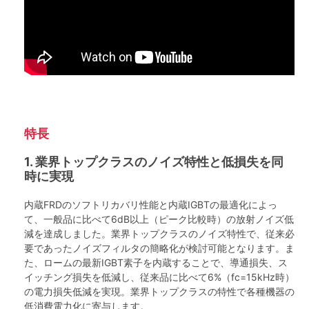
特長
1. 業界トップクラスのノイズ特性と低損失を同
時に実現
内蔵FRDのソフトリカバリ性能と内蔵IGBTの最適化によっ
て、一般品に比べて6dB以上（ピーク比較時）の放射ノイズ低
減を達成しました。業界トップクラスのノイズ特性で、従来必
要であったノイズフィルタの簡略化が検討可能となります。ま
た、ロームの最新IGBT素子を内蔵することで、導通損失、ス
イッチング損失を低減し、従来品に比べて6%（fc=15kHz時）
の電力損失低減を実現。業界トップクラスの特性で各種機器の
低消費電力化に寄与します。