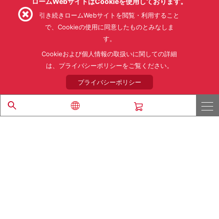
ロームWebサイトはCookieを使用しております。
引き続きロームWebサイトを閲覧・利用すること
で、Cookieの使用に同意したものとみなしま
す。
利用規約
利用目的
SNS利用規約
プライバシーポリシー
サイトマップ
Cookieおよび個人情報の取扱いに関しての詳細
ローム製品の販売に関する標準契約条件書(PDF)
は、プライバシーポリシーをご覧ください。
プライバシーポリシー
© 1997 - 2026 ROHM CO., LTD. ALL RIGHTS RESERVED.