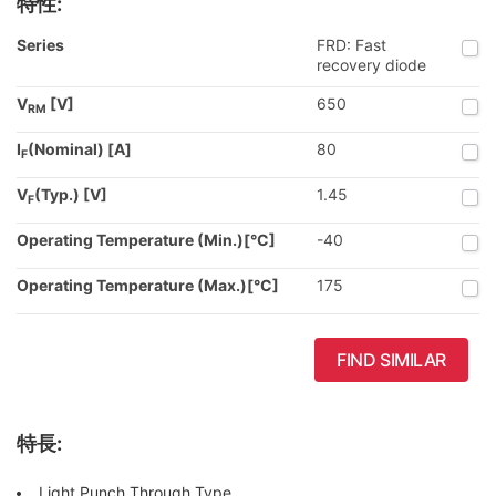
特性:
Series
FRD: Fast
recovery diode
V
[V]
650
RM
I
(Nominal) [A]
80
F
V
(Typ.) [V]
1.45
F
Operating Temperature (Min.)[°C]
-40
Operating Temperature (Max.)[°C]
175
FIND SIMILAR
特長:
Light Punch Through Type