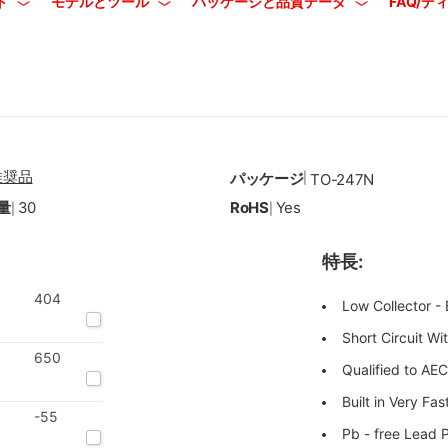
ト
モデルとツール
パッケージと品質データ
FAQ/
推奨品
パッケージ
|
TO-247N
量
30
RoHS
Yes
|
|
特長:
404
Low Collector - 
Short Circuit W
650
Qualified to AE
Built in Very Fa
-55
Pb - free Lead 