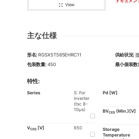
ドキュメン
View
主な仕様
形名
RGSX5TS65EHRC11
供給状況
|
|
包装数量
450
最小個装数
|
特性:
Series
S: For
Pd [W]
inverter
(tsc 8-
10µs)
BV
(Min.)[V]
CES
V
[V]
650
Storage
CES
Temperature