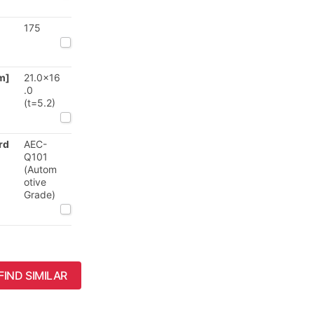
175
m]
21.0x16
.0
(t=5.2)
rd
AEC-
Q101
(Autom
otive
Grade)
FIND SIMILAR