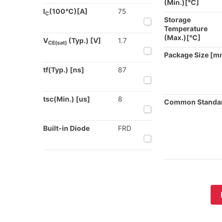
(Min.)[°C]
I
(100°C)[A]
75
C
Storage
Temperature
(Max.)[°C]
V
(Typ.) [V]
1.7
CE(sat)
Package Size [m
tf(Typ.) [ns]
87
tsc(Min.) [us]
8
Common Standa
Built-in Diode
FRD