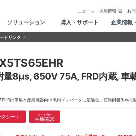
ニュース
採用情報
お問
ソリューション
購入・サポート
企業情報
ートリンク
X5TS65EHR
8μs, 650V 75A, FRD内蔵, 車載用 
S65EHRは車載と産業機器向け汎用インバータに最適な、短絡耐量8μsの製
ネット商社
ータシート
在庫確認