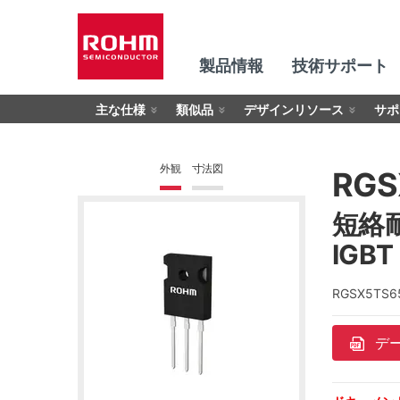
製品情報
技術サポート
主な仕様
類似品
デザインリソース
サポ
外観
寸法図
RGS
短絡耐量
IGBT
RGSX5T
デ