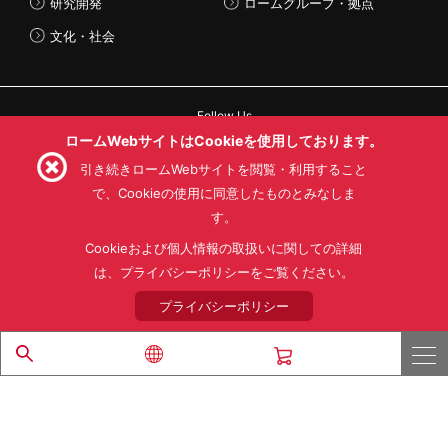
研究開発
ロームグループ・拠点
文化・社会
Follow Us
ロームWebサイトはCookieを使用しております。
引き続きロームWebサイトを閲覧・利用すること
で、Cookieの使用に同意したものとみなしま
す。
利用規約
利用目的
SNS利用規約
プライバシーポリシー
サイトマップ
Cookieおよび個人情報の取扱いに関しての詳細
ローム製品の販売に関する標準契約条件書(PDF)
は、プライバシーポリシーをご覧ください。
プライバシーポリシー
© 1997 - 2026 ROHM CO., LTD. ALL RIGHTS RESERVED.