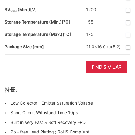
BV
(Min.)[V]
1200
CES
Storage Temperature (Min.)[°C]
-55
Storage Temperature (Max.)[°C]
175
Package Size [mm]
21.0x16.0 (t=5.2)
FIND SIMILAR
特長:
Low Collector - Emitter Saturation Voltage
Short Circuit Withstand Time 10μs
Built in Very Fast & Soft Recovery FRD
Pb - free Lead Plating ; RoHS Compliant