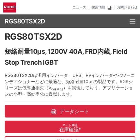
ニュース
採用情報
お問い合わせ
RGS80TSX2D
RGS80TSX2D
短絡耐量10µs, 1200V 40A, FRD内蔵, Field
Stop Trench IGBT
RGS80TSX2Dは汎用インバータ、UPS、PVインバータやパワーコ
ンディショナーなどに最適な、短絡耐量10µsの製品です。RGSシ
リーズは低導通損失（V
）を実現しており、アプリケーショ
ce(sat.)
ンの小型・高効率化に貢献します。
データシート
ネット商社
在庫確認
*