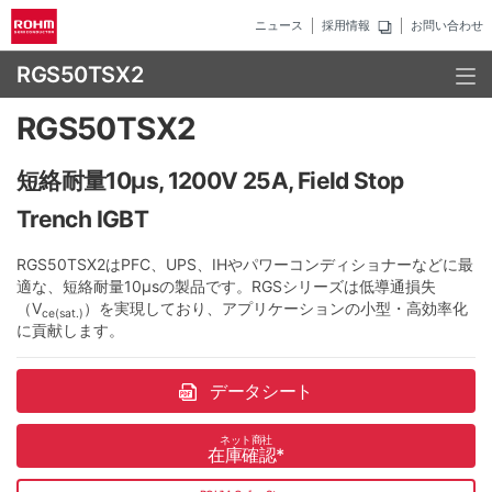
ニュース
採用情報
お問い合わせ
RGS50TSX2
RGS50TSX2
短絡耐量10µs, 1200V 25A, Field Stop
Trench IGBT
RGS50TSX2はPFC、UPS、IHやパワーコンディショナーなどに最
適な、短絡耐量10µsの製品です。RGSシリーズは低導通損失
（V
）を実現しており、アプリケーションの小型・高効率化
ce(sat.)
に貢献します。
データシート
ネット商社
在庫確認
*