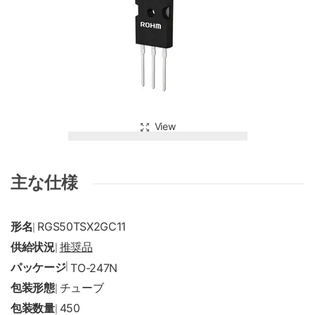
View
主な仕様
形名
RGS50TSX2GC11
|
供給状況
推奨品
|
パッケージ
|
TO-247N
包装形態
チューブ
|
包装数量
450
|