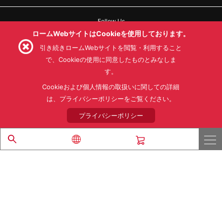
Follow Us
ロームWebサイトはCookieを使用しております。
引き続きロームWebサイトを閲覧・利用すること
で、Cookieの使用に同意したものとみなしま
す。
利用規約
利用目的
SNS利用規約
プライバシーポリシー
サイトマップ
Cookieおよび個人情報の取扱いに関しての詳細
ローム製品の販売に関する標準契約条件書(PDF)
は、プライバシーポリシーをご覧ください。
プライバシーポリシー
© 1997 - 2026 ROHM CO., LTD. ALL RIGHTS RESERVED.