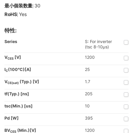
最小個装数量
30
|
RoHS
Yes
|
特性:
Series
S: For inverter
(tsc 8-10µs)
V
[V]
1200
CES
I
(100°C)[A]
25
C
V
(Typ.) [V]
1.7
CE(sat)
tf(Typ.) [ns]
205
tsc(Min.) [us]
10
Pd [W]
395
BV
(Min.)[V]
1200
CES