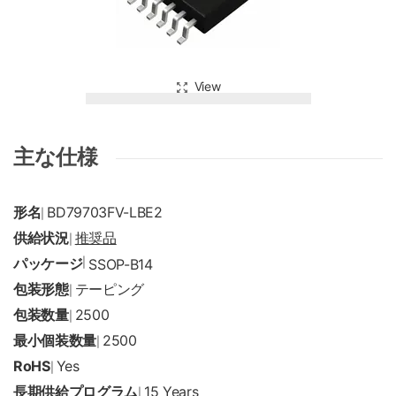
View
主な仕様
形名
BD79703FV-LBE2
|
供給状況
推奨品
|
パッケージ
|
SSOP-B14
包装形態
テーピング
|
包装数量
2500
|
最小個装数量
2500
|
RoHS
Yes
|
長期供給プログラム
15 Years
|