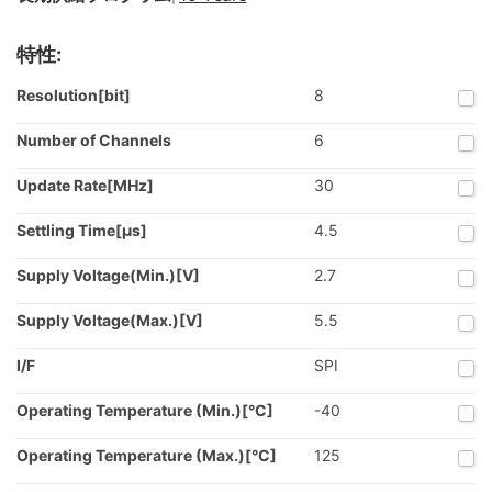
特性:
Resolution[bit]
8
Number of Channels
6
Update Rate[MHz]
30
Settling Time[µs]
4.5
Supply Voltage(Min.)[V]
2.7
Supply Voltage(Max.)[V]
5.5
I/F
SPI
Operating Temperature (Min.)[°C]
-40
Operating Temperature (Max.)[°C]
125