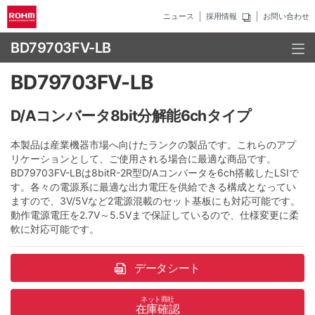
ニュース
採用情報
お問い合わせ
BD79703FV-LB
BD79703FV-LB
D/Aコンバータ8bit分解能6chタイプ
本製品は産業機器市場へ向けたランクの製品です。これらのアプ
リケーションとして、ご使用される場合に最適な商品です。
BD79703FV-LBは8bitR-2R型D/Aコンバータを6ch搭載したLSIで
す。各々の電源系に最適な出力電圧を供給できる構成となってい
ますので、3V/5Vなど2電源混載のセット基板にも対応可能です。
動作電源電圧を2.7V～5.5Vまで保証しているので、仕様変更に柔
軟に対応可能です。
データシート
ネット商社
在庫確認