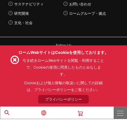
サステナビリティ
お問い合わせ
研究開発
ロームグループ・拠点
文化・社会
Follow Us
ロームWebサイトはCookieを使用しております。
引き続きロームWebサイトを閲覧・利用すること
で、Cookieの使用に同意したものとみなしま
す。
利用規約
利用目的
SNS利用規約
プライバシーポリシー
サイトマップ
Cookieおよび個人情報の取扱いに関しての詳細
ローム製品の販売に関する標準契約条件書(PDF)
は、プライバシーポリシーをご覧ください。
プライバシーポリシー
© 1997 - 2026 ROHM CO., LTD. ALL RIGHTS RESERVED.