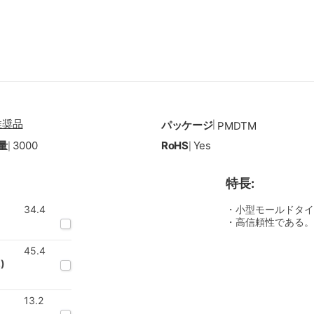
推奨品
パッケージ
|
PMDTM
量
3000
RoHS
Yes
|
|
特長:
34.4
・小型モールドタイ
・高信頼性である。
45.4
)
13.2