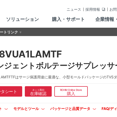
ニュース
採用情報
お問
ソリューション
購入・サポート
企業情報
ートリンク
8VUA1LAMTF
ジェントボルテージサプレッサー (A
A1LAMTFTFはサージ保護用途に最適な、小型モールドパッケージのT
ネット商社
ROHM Online Store
ータシート
在庫確認
購入
ト
モデルとツール
パッケージと品質データ
FAQ/