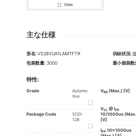
View
主な仕様
形名
VS28VUA1LAMTFTR
供給状況
|
|
包装数量
3000
最小個装数
|
特性:
Grade
Automo
V
(Max.) [V]
BR
tive
V
@ I
CL
PP
Package Code
SOD-
10/1000us (Max.
128
[V]
I
10x1000us
PP
(Max.) [A]