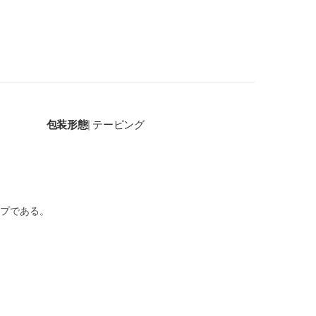
包装形態
テーピング
|
プである。