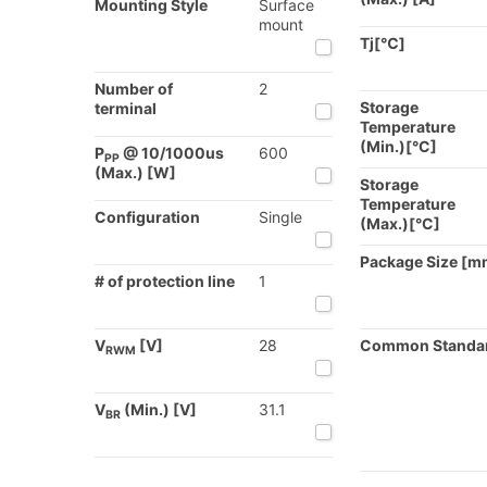
Mounting Style
Surface
mount
Tj[℃]
Number of
2
Storage
terminal
Temperature
(Min.)[°C]
P
@ 10/1000us
600
PP
(Max.) [W]
Storage
Temperature
Configuration
Single
(Max.)[°C]
Package Size [m
# of protection line
1
V
[V]
28
Common Standa
RWM
V
(Min.) [V]
31.1
BR