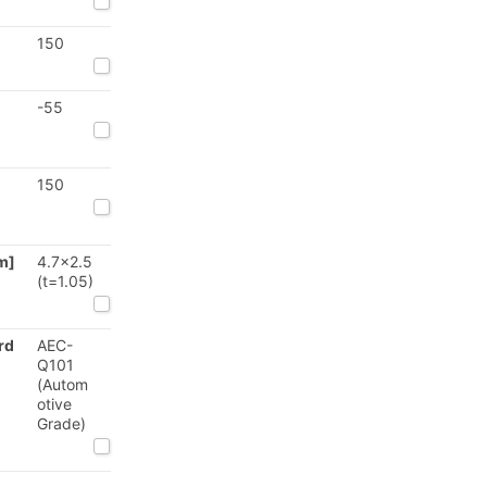
150
-55
150
m]
4.7x2.5
(t=1.05)
rd
AEC-
Q101
(Autom
otive
Grade)