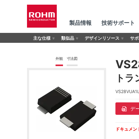
製品情報
技術サポート
主な仕様
類似品
デザインリソース
サポ
外観
寸法図
VS2
トラン
VS28VU
デ
ドキュメン