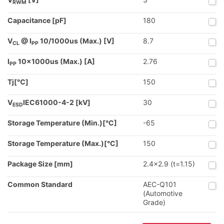
RWM
Capacitance [pF]
180
V
@ I
10/1000us (Max.) [V]
8.7
CL
PP
I
10x1000us (Max.) [A]
2.76
PP
Tj[℃]
150
V
IEC61000-4-2 [kV]
30
ESD
Storage Temperature (Min.)[°C]
-65
Storage Temperature (Max.)[°C]
150
Package Size [mm]
2.4x2.9 (t=1.15)
Common Standard
AEC-Q101
(Automotive
Grade)