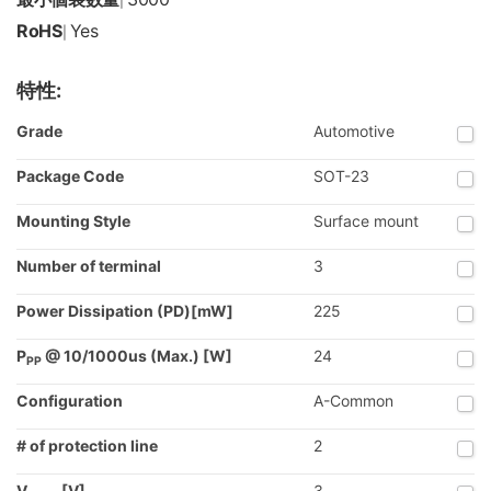
|
RoHS
Yes
|
特性:
Grade
Automotive
Package Code
SOT-23
Mounting Style
Surface mount
Number of terminal
3
Power Dissipation (PD)[mW]
225
P
@ 10/1000us (Max.) [W]
24
PP
Configuration
A-Common
# of protection line
2
V
[V]
3