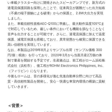
い車載クラスター向けに開発されたスピーカアンプです。新方式の
過電流保護回路を採用したことで、従来両立が困難だった出力短絡
（不慮の端子接触による破壊）からの保護と、2.8W大出力を実現
しました。
また、車載信頼性規格AEC-Q100に準拠し、最大動作温度105℃ま
で対応しているため、厳しい条件においても機能を損なうことなく
音声を出力することが可能です。さらに、過電流保護に加えて温度
保護、減電圧保護も搭載しており、異常状態から確実に保護できる
高い信頼性を実現しています。
なお、本製品は2019年8月よりサンプル出荷（サンプル価格 300
円/個：税抜）を行っており、2020年3月から当面月産2万個の体
制で量産を開始する予定です。生産拠点は、前工程がローム浜松株
式会社（浜松市）、後工程がROHM Electronics Philippines, Inc.
（フィリピン）になります。
今後もロームは、音の多様化が進む先進自動車分野に向けて高品
質・高信頼性製品を開発し、安心・快適な車室内環境の構築に貢献
していきます。
＜背景＞