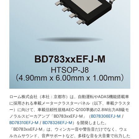
ローム株式会社（本社：京都市）は、自動運転やADAS機能搭載車
に採用される車載メータークラスターパネル（以下、車載クラスタ
ー）に向けて、車載信頼性規格AEC-Q100準拠の2.8W出力AB級モ
ノラルスピーカアンプ「BD783xxEFJ-M」（
BD78306EFJ-M
/
BD78310EFJ-M
/
BD78326EFJ-M
）を開発しました。
「BD783xxEFJ-M」は、ウィンカー音や警告音だけでなく、ウェ
ルカムサウンド、音声サポートなど、多様な音を大音量で出力した