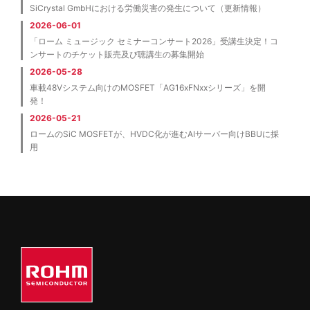
SiCrystal GmbHにおける労働災害の発生について（更新情報）
2026-06-01
「ローム ミュージック セミナーコンサート2026」受講生決定！コ
ンサートのチケット販売及び聴講生の募集開始
2026-05-28
車載48Vシステム向けのMOSFET「AG16xFNxxシリーズ」を開
発！
2026-05-21
ロームのSiC MOSFETが、HVDC化が進むAIサーバー向けBBUに採
用