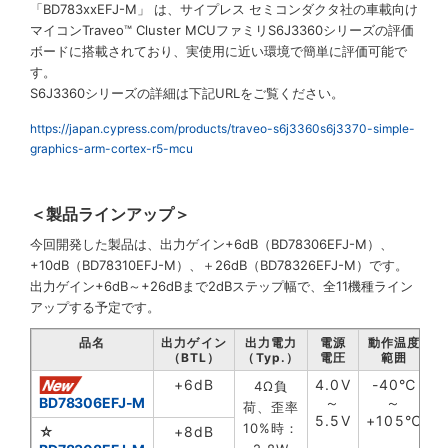
「BD783xxEFJ-M」 は、サイプレス セミコンダクタ社の車載向け
マイコンTraveo™ Cluster MCUファミリS6J3360シリーズの評価
ボードに搭載されており、実使用に近い環境で簡単に評価可能で
す。
S6J3360シリーズの詳細は下記URLをご覧ください。
https://japan.cypress.com/products/traveo-s6j3360s6j3370-simple-
graphics-arm-cortex-r5-mcu
＜製品ラインアップ＞
今回開発した製品は、出力ゲイン+6dB（BD78306EFJ-M）、
+10dB（BD78310EFJ-M）、＋26dB（BD78326EFJ-M）です。
出力ゲイン+6dB～+26dBまで2dBステップ幅で、全11機種ライン
アップする予定です。
品名
出力ゲイン
出力電力
電源
動作温度
（BTL）
（Typ.）
電圧
範囲
+6dB
4.0V
-40℃
H
4Ω負
BD78306EFJ-M
～
～
荷、歪率
5.5V
+105℃
10%時：
☆
+8dB