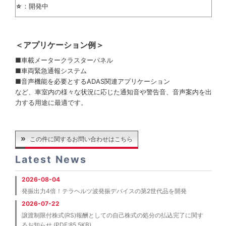
：開発中
☆
＜アプリケーション例＞
■車載メータークラスターパネル
■車両緊急通報システム
■音声機能を必要とするADAS関連アプリケーション
など、車室内の様々な状況に応じた通知音や警告音、音声案内を出
力する用途に最適です。
この件に関するお問い合わせはこちら
Latest News
2026-08-04
発振出力4倍！テラヘルツ波発振デバイスの第2世代品を開発
2026-07-22
譲渡制限付株式(RS)報酬としての自己株式の処分の払込完了に関す
るお知らせ (PDF:85.5KB)