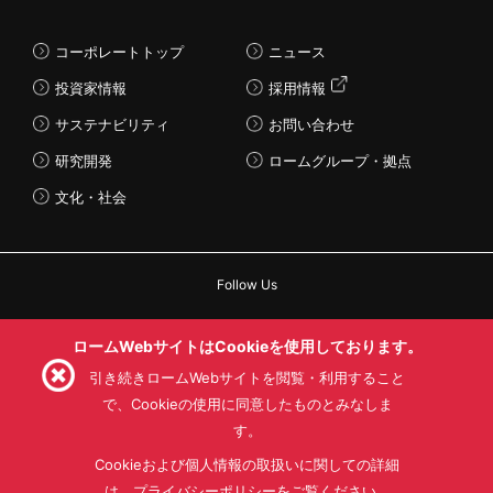
コーポレートトップ
ニュース
投資家情報
採用情報
サステナビリティ
お問い合わせ
研究開発
ロームグループ・拠点
文化・社会
Follow Us
ロームWebサイトはCookieを使用しております。
引き続きロームWebサイトを閲覧・利用すること
利用規約
利用目的
SNS利用規約
で、Cookieの使用に同意したものとみなしま
プライバシーポリシー
サイトマップ
す。
ローム製品の販売に関する標準契約条件書(PDF)
Cookieおよび個人情報の取扱いに関しての詳細
は、プライバシーポリシーをご覧ください。