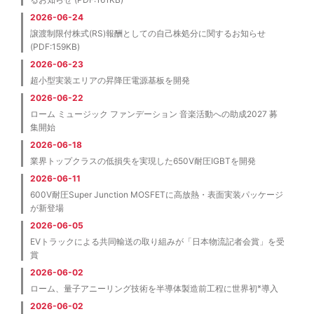
2026-06-24
譲渡制限付株式(RS)報酬としての自己株処分に関するお知らせ
(PDF:159KB)
2026-06-23
超小型実装エリアの昇降圧電源基板を開発
2026-06-22
ローム ミュージック ファンデーション 音楽活動への助成2027 募
集開始
2026-06-18
業界トップクラスの低損失を実現した650V耐圧IGBTを開発
2026-06-11
600V耐圧Super Junction MOSFETに高放熱・表面実装パッケージ
が新登場
2026-06-05
EVトラックによる共同輸送の取り組みが「日本物流記者会賞」を受
賞
2026-06-02
※
ローム、量子アニーリング技術を半導体製造前工程に世界初
導入
2026-06-02