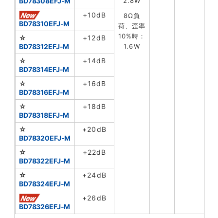
BD78308EFJ-M
2.8W
+10dB
8Ω負
BD78310EFJ-M
荷、歪率
10%時：
☆
+12dB
BD78312EFJ-M
1.6W
☆
+14dB
BD78314EFJ-M
☆
+16dB
BD78316EFJ-M
☆
+18dB
BD78318EFJ-M
☆
+20dB
BD78320EFJ-M
☆
+22dB
BD78322EFJ-M
☆
+24dB
BD78324EFJ-M
+26dB
BD78326EFJ-M