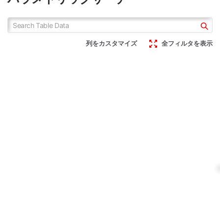
な検出を叶えるロームの電流
シャント抵抗器を自社で取り
センサ。磁場検出型から置換
揃えております。適切なエネ
えることで実装面積を大きく
ルギー管理のために、高精度
削減でき、アプリケーション
な検出を叶えるロームの電流
の小型、軽量化に貢献しま
列をカスタマイズ
全フィルタを表示
センサ。磁場検出型から置換
す。
えることで実装面積を大きく
削減でき、アプリケーション
の小型、軽量化に貢献しま
す。
電流センサIC
電流検出用 チッ
プ抵抗器