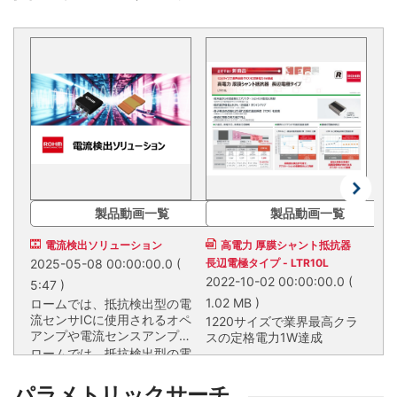
PREV
NE
製品動画一覧
製品動画一覧
電流検出ソリューション
高電力 厚膜シャント抵抗器
2025-05-08 00:00:00.0
(
長辺電極タイプ - LTR10L
品)
2022-10-02 00:00:00.0
(
20
5:47 )
1.02 MB )
1.
ロームでは、抵抗検出型の電
流センサICに使用されるオペ
1220サイズで業界最高クラ
3
アンプや電流センスアンプ、
スの定格電力1W達成
4
シャント抵抗器を自社で取り
ロームでは、抵抗検出型の電
揃えております。適切なエネ
流センサICに使用されるオペ
1220サイズで業界最高クラ
3
ルギー管理のために、高精度
アンプや電流センスアンプ、
スの定格電力1W達成
4
パラメトリックサーチ