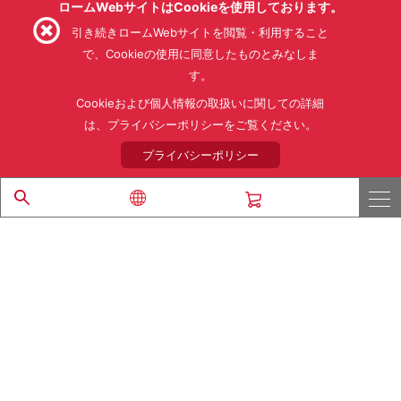
ロームWebサイトはCookieを使用しております。
引き続きロームWebサイトを閲覧・利用すること
で、Cookieの使用に同意したものとみなしま
す。
利用規約
利用目的
SNS利用規約
プライバシーポリシー
サイトマップ
Cookieおよび個人情報の取扱いに関しての詳細
ローム製品の販売に関する標準契約条件書(PDF)
は、プライバシーポリシーをご覧ください。
プライバシーポリシー
© 1997 - 2026 ROHM CO., LTD. ALL RIGHTS RESERVED.