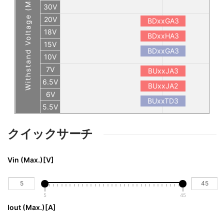
Withstand Voltage (Max.)
30V
20V
BDxxGA3
18V
BDxxHA3
15V
BDxxGA3
10V
7V
BUxxJA3
6.5V
BUxxJA2
6V
BUxxTD3
5.5V
クイックサーチ
Vin (Max.)[V]
5
45
Iout (Max.)[A] 