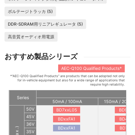
ボルテージトラッカ (5)
DDR-SDRAM用リニアレギュレータ (5)
高音質オーディオ用電源
おすすめ製品シリーズ
AEC-Q100 Qualified Products*
*"AEC-Q100 Qualified Products" are products that can be adopted not only
for in-vehicle equipment but also for a wide range of applications that
require high reliability.
Series
50mA / 100mA
150mA / 200mA
50V
BD7xxL05
BD9xx
45V
BDxxFA1
BD4xxS
36V
BDxxFA1
BD7xxL
35V