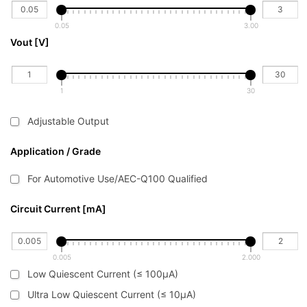
0.05
3.00
Vout [V]
1
30
Adjustable Output
Application / Grade
For Automotive Use/AEC-Q100 Qualified
Circuit Current [mA]
0.005
2.000
Low Quiescent Current (≤ 100μA)
Ultra Low Quiescent Current (≤ 10μA)