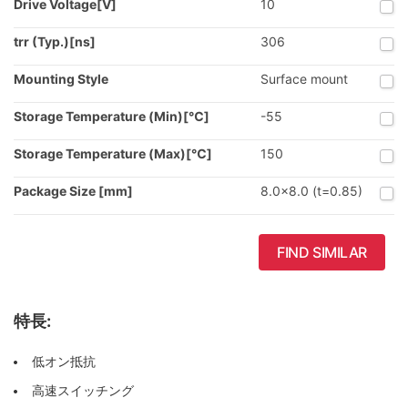
Drive Voltage[V]
10
trr (Typ.)[ns]
306
Mounting Style
Surface mount
Storage Temperature (Min)[℃]
-55
Storage Temperature (Max)[℃]
150
Package Size [mm]
8.0x8.0 (t=0.85)
FIND SIMILAR
特長:
低オン抵抗
高速スイッチング