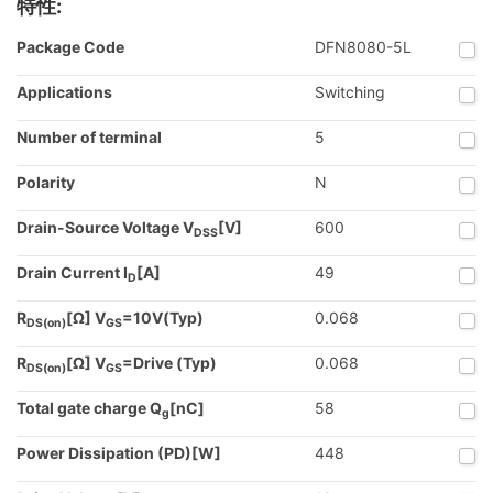
特性:
Package Code
DFN8080-5L
Applications
Switching
Number of terminal
5
Polarity
N
Drain-Source Voltage V
[V]
600
DSS
Drain Current I
[A]
49
D
R
[Ω] V
=10V(Typ)
0.068
DS(on)
GS
R
[Ω] V
=Drive (Typ)
0.068
DS(on)
GS
Total gate charge Q
[nC]
58
g
Power Dissipation (PD)[W]
448