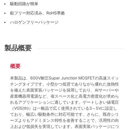
駆動回路が簡単
鉛フリー対応済み、RoHS準拠
ハロゲンフリーパッケージ
製品概要
概要
本製品は、600V耐圧Super Junction MOSFETの高速スイッ
チングタイプです。小型かつ低背でありながら優れた放熱性
を備えた表面実装パッケージを採用しており、AIサーバーや
産業機器用電源など、省スペース化と高電力密度化が求めら
れるアプリケーションに適しています。ゲートしきい値電圧
（VGS(th)）は一般品で広く使用されている3～5Vに設定し
ており、幅広い駆動条件に対応可能です。さらに、既存シリ
ーズよりもアドミタンス特性を改善することで、汎用性の向
上および低損失を実現しています。表面実装パッケージにつ