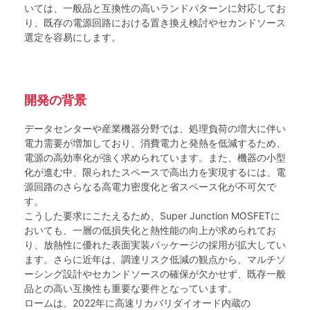
いては、一般品と互換性の高いランドパターンに対応してお
り、既存の電源回路における置き換え検討やセカンドソース
選定を容易にします。
開発の背景
データセンターや産業機器分野では、処理負荷の増大に伴い
電力需要が増加しており、消費電力と発熱を低減するため、
電源の高効率化が強く求められています。また、機器の小型
化が進む中、限られたスペースで高出力を実現するには、電
源回路のさらなる高電力密度化と省スペース化が不可欠で
す。
こうした要求にこたえるため、Super Junction MOSFETに
おいても、一層の低損失化と熱性能の向上が求められてお
り、放熱性に優れた表面実装パッケージの採用が拡大してい
ます。さらに近年は、調達リスク低減の観点から、マルチソ
ーシング設計やセカンドソースの確保が欠かせず、既存一般
品との高い互換性も重要な要件となっています。
ロームは、2022年に高速リカバリダイオード内蔵の