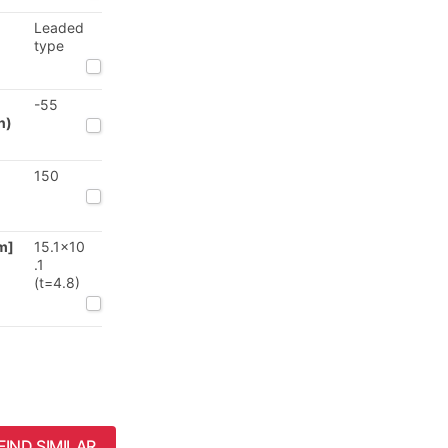
Leaded
type
-55
n)
150
m]
15.1x10
.1
(t=4.8)
FIND SIMILAR