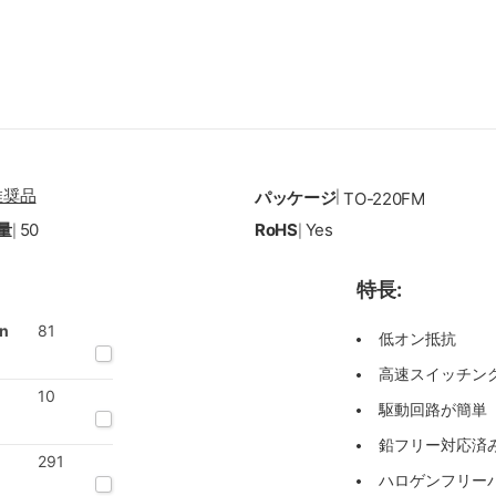
推奨品
パッケージ
|
TO-220FM
量
50
RoHS
Yes
|
|
特長:
on
81
低オン抵抗
高速スイッチン
10
駆動回路が簡単
鉛フリー対応済み
291
ハロゲンフリー