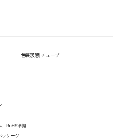
包装形態
チューブ
|
グ
、RoHS準拠
パッケージ