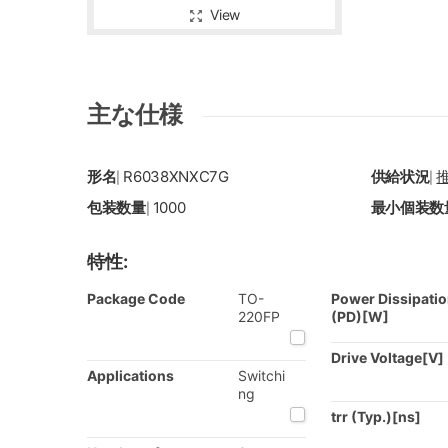
View
主な仕様
形名
R6038XNXC7G
供給状況
|
|
包装数量
1000
最小個装数
|
特性:
Package Code
TO-
Power Dissipati
220FP
(PD)[W]
Drive Voltage[V]
Applications
Switchi
ng
trr (Typ.)[ns]