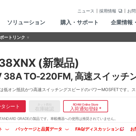
ニュース
採用情報
お問
ソリューション
購入・サポート
企業情報
ポートリンク
38XNX (新製品)
V 38A TO-220FM, 高速スイッ
XNXは低オン抵抗かつ高速スイッチングスピードのパワーMOSFETです
ネット商社
ROHM Online Store
ータシート
在庫確認
入荷通知登録
*
TANDARD GRADEの製品です。
車載機器への使用は推奨されていません。
ト
パッケージと品質データ
FAQ/ディスカッション
お