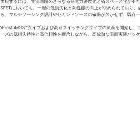
を実現するには、電源回路のさらなる高電力密度化と省スペース化が不
ion MOSFETにおいても、一層の低損失化と熱性能の向上が求められて
から、マルチソーシング設計やセカンドソースの確保が欠かせず、既存
のPrestoMOS™タイプおよび高速スイッチングタイプの量産を開始
リーズの低損失特性と高信頼性を継承しながら、高放熱な表面実装パッ
）