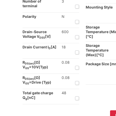
Number of
3
terminal
Mounting Style
Polarity
N
Storage
Drain-Source
600
Temperature (Mi
Voltage V
[V]
[℃]
DSS
Storage
Drain Current I
[A]
18
D
Temperature
(Max)[℃]
R
[Ω]
0.08
Package Size [m
DS(on)
V
=10V(Typ)
GS
R
[Ω]
0.08
DS(on)
V
=Drive (Typ)
GS
Total gate charge
48
Q
[nC]
g