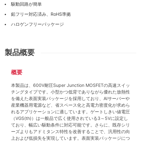
駆動回路が簡単
鉛フリー対応済み、RoHS準拠
ハロゲンフリーパッケージ
製品概要
概要
本製品は、600V耐圧Super Junction MOSFETの高速スイッ
チングタイプです。小型かつ低背でありながら優れた放熱性
を備えた表面実装パッケージを採用しており、AIサーバーや
産業機器用電源など、省スペース化と高電力密度化が求めら
れるアプリケーションに適しています。ゲートしきい値電圧
（VGS(th)）は一般品で広く使用されている3～5Vに設定し
ており、幅広い駆動条件に対応可能です。さらに、既存シリ
ーズよりもアドミタンス特性を改善することで、汎用性の向
上および低損失を実現しています。表面実装パッケージにつ