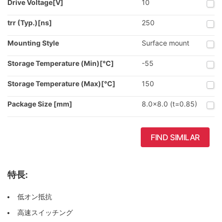
Drive Voltage[V]
10
trr (Typ.)[ns]
250
Mounting Style
Surface mount
Storage Temperature (Min)[℃]
-55
Storage Temperature (Max)[℃]
150
Package Size [mm]
8.0x8.0 (t=0.85)
FIND SIMILAR
特長:
低オン抵抗
高速スイッチング