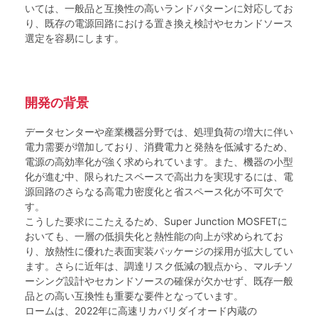
いては、一般品と互換性の高いランドパターンに対応してお
り、既存の電源回路における置き換え検討やセカンドソース
選定を容易にします。
開発の背景
データセンターや産業機器分野では、処理負荷の増大に伴い
電力需要が増加しており、消費電力と発熱を低減するため、
電源の高効率化が強く求められています。また、機器の小型
化が進む中、限られたスペースで高出力を実現するには、電
源回路のさらなる高電力密度化と省スペース化が不可欠で
す。
こうした要求にこたえるため、Super Junction MOSFETに
おいても、一層の低損失化と熱性能の向上が求められてお
り、放熱性に優れた表面実装パッケージの採用が拡大してい
ます。さらに近年は、調達リスク低減の観点から、マルチソ
ーシング設計やセカンドソースの確保が欠かせず、既存一般
品との高い互換性も重要な要件となっています。
ロームは、2022年に高速リカバリダイオード内蔵の