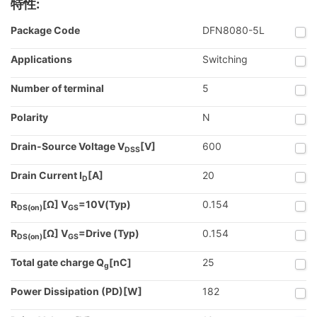
特性:
Package Code
DFN8080-5L
Applications
Switching
Number of terminal
5
Polarity
N
Drain-Source Voltage V
[V]
600
DSS
Drain Current I
[A]
20
D
R
[Ω] V
=10V(Typ)
0.154
DS(on)
GS
R
[Ω] V
=Drive (Typ)
0.154
DS(on)
GS
Total gate charge Q
[nC]
25
g
Power Dissipation (PD)[W]
182