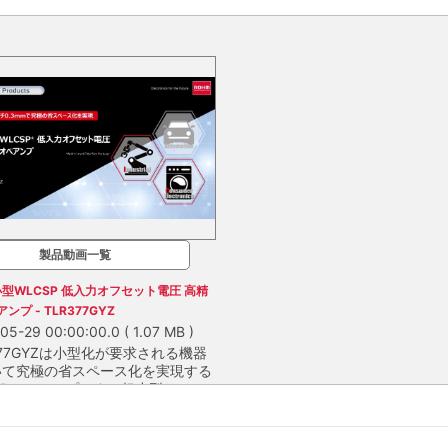
製品動画一覧
型WLCSP 低入力オフセット電圧 高精
ンプ - TLR377GYZ
05-29 00:00:00.0
( 1.07 MB )
377GYZは小型化が要求される機器
いて究極の省スペース化を実現する
SPオペアンプです。超小型サイズ
精度化を両立し、シャットダウン機
377GYZは小型化が要求される機器
載で機器の消費電力も抑制できるの
いて究極の省スペース化を実現する
ッテリー駆動のセンシングアプリケ