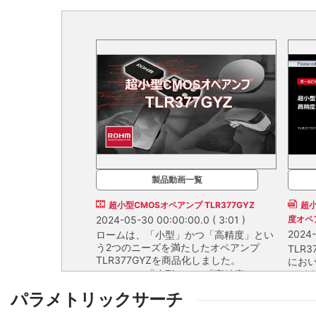
製品動画一覧
超小型CMOSオペアンプ TLR377GYZ
超小
2024-05-30 00:00:00.0
( 3:01 )
度オペア
2024-
ロームは、「小型」かつ「高精度」とい
う2つのニーズを満たしたオペアンプ
TLR
TLR377GYZを商品化しました。
にお
ロームは、「小型」かつ「高精度」とい
WLC
と高
う2つのニーズを満たしたオペアンプ
TLR
パラメトリックサーチ
能搭
TLR377GYZを商品化しました。
にお
でバ