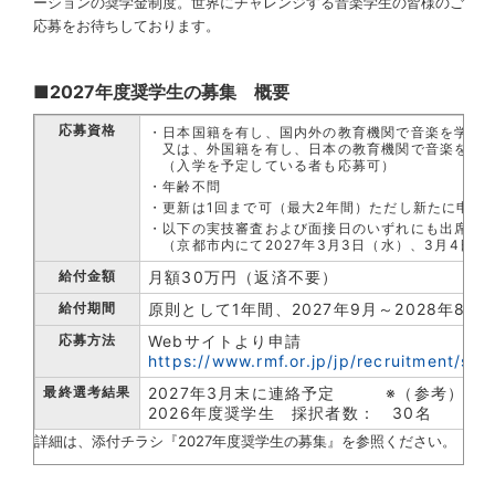
ーションの奨学金制度。世界にチャレンジする音楽学生の皆様のご
応募をお待ちしております。
■2027年度奨学生の募集 概要
応募資格
・日本国籍を有し、国内外の教育機関で音楽を学ぶ
又は、外国籍を有し、日本の教育機関で音楽を学
（入学を予定している者も応募可）
・年齢不問
・更新は1回まで可（最大2年間）ただし新たに申請
・以下の実技審査および面接日のいずれにも出席可
（京都市内にて2027年3月3日（水）、3月4日（
給付金額
月額30万円（返済不要）
給付期間
原則として1年間、2027年9月～2028年8月
応募方法
Webサイトより申請
https://www.rmf.or.jp/jp/recruitment/sch
最終選考結果
2027年3月末に連絡予定
※（参考）
2026年度奨学生 採択者数： 30名
詳細は、添付チラシ『2027年度奨学生の募集』を参照ください。