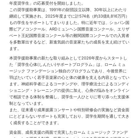
年度奨学生」の応募受付を開始しました。
この奨学援助事業は、1991年の財団設立以降、30年以上にわたり
継続して実施され、2025年度までに計574名（約33億8,816万円）
もの学生をサポートしてまいりました。特に近年では、ショパン国
際ピアノコンクール、ARDミュンヘン国際音楽コンクール、エリザ
ベート王妃国際音楽コンクール等の難関国際コンクールでの入賞者
を多数輩出するなど、新進気鋭の音楽家たちの成長を支え続けてい
ます。
本奨学援助事業の新たな取り組みとして2026年度からスタートし
た「奨学生心体(しんたい)サポートプログラム」は、ローム ミュ
ージック ファンデーション独自のプログラムであり、今後世界に
羽ばたいていく若手音楽家の心と体の健康を支える内容となってい
ます。神経科学者によるコーチングや、理学療法士によるコンディ
ショニング・トレーニングの提供に加え、心身の悩みをオンライン
で相談できる体制を整備し、奨学生一人ひとりに寄り添った支援体
制となっています。
また、従来通り成果披露コンサートや特別研修会の実施など資金面
にとどまらないサポートも充実しており、奨学生期間を通して大き
く成長することができます。
資金面、成長支援の両面で充実したローム ミュージック ファンデ