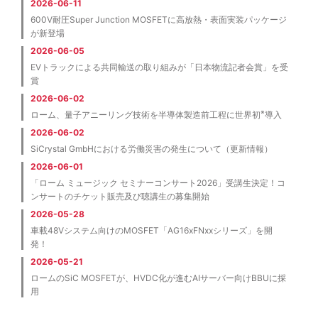
2026-06-11
600V耐圧Super Junction MOSFETに高放熱・表面実装パッケージ
が新登場
2026-06-05
EVトラックによる共同輸送の取り組みが「日本物流記者会賞」を受
賞
2026-06-02
※
ローム、量子アニーリング技術を半導体製造前工程に世界初
導入
2026-06-02
SiCrystal GmbHにおける労働災害の発生について（更新情報）
2026-06-01
「ローム ミュージック セミナーコンサート2026」受講生決定！コ
ンサートのチケット販売及び聴講生の募集開始
2026-05-28
車載48Vシステム向けのMOSFET「AG16xFNxxシリーズ」を開
発！
2026-05-21
ロームのSiC MOSFETが、HVDC化が進むAIサーバー向けBBUに採
用