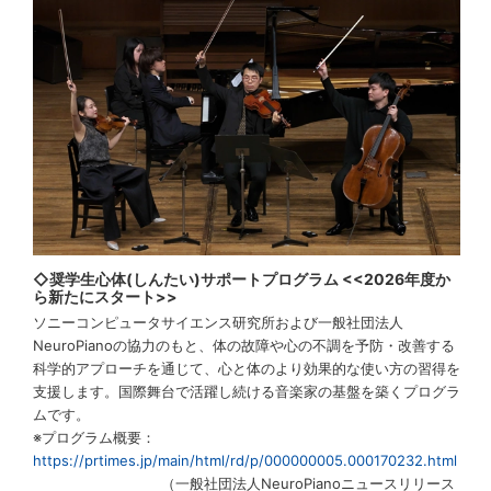
◇奨学生心体(しんたい)サポートプログラム <<2026年度か
ら新たにスタート>>
ソニーコンピュータサイエンス研究所および一般社団法人
NeuroPianoの協力のもと、体の故障や心の不調を予防・改善する
科学的アプローチを通じて、心と体のより効果的な使い方の習得を
支援します。国際舞台で活躍し続ける音楽家の基盤を築くプログラ
ムです。
※プログラム概要：
https://prtimes.jp/main/html/rd/p/000000005.000170232.html
（一般社団法人NeuroPianoニュースリリース