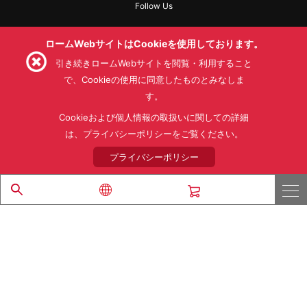
Follow Us
ロームWebサイトはCookieを使用しております。
引き続きロームWebサイトを閲覧・利用すること
利用規約
利用目的
SNS利用規約
で、Cookieの使用に同意したものとみなしま
プライバシーポリシー
サイトマップ
す。
ローム製品の販売に関する標準契約条件書(PDF)
Cookieおよび個人情報の取扱いに関しての詳細
は、プライバシーポリシーをご覧ください。
© 1997 - 2026 ROHM CO., LTD. ALL RIGHTS RESERVED.
プライバシーポリシー