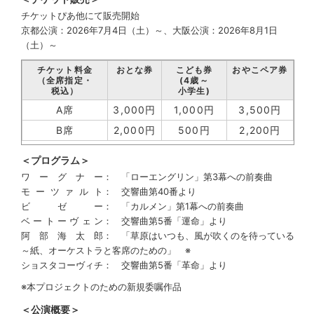
チケットぴあ他にて販売開始
京都公演：2026年7月4日（土）～、大阪公演：2026年8月1日
（土）～
チケット料金
おとな券
こども券
おやこペア券
（全席指定・
(4歳～
税込）
小学生)
A席
3,000円
1,000円
3,500円
B席
2,000円
500円
2,200円
＜プログラム＞
ワーグナー
： 「ローエングリン」第3幕への前奏曲
モーツァルト
： 交響曲第40番より
ビゼー
： 「カルメン」第1幕への前奏曲
ベートーヴェン
： 交響曲第5番「運命」より
阿部海太郎
： 「草原はいつも、風が吹くのを待っている
～紙、オーケストラと客席のための」 ※
ショスタコーヴィチ
： 交響曲第5番「革命」より
※本プロジェクトのための新規委嘱作品
＜公演概要＞