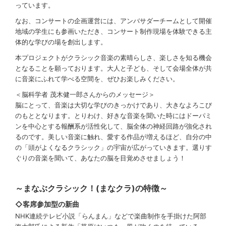
っています。
なお、コンサートの企画運営には、アンバサダーチームとして開催
地域の学生にも参画いただき、コンサート制作現場を体験できる主
体的な学びの場を創出します。
本プロジェクトがクラシック音楽の素晴らしさ、楽しさを知る機会
となることを願っております。大人と子ども、そして会場全体が共
に音楽にふれて学べる空間を、ぜひお楽しみください。
＜脳科学者 茂木健一郎さんからのメッセージ＞
脳にとって、音楽は大切な学びのきっかけであり、大きなよろこび
のもととなります。とりわけ、好きな音楽を聞いた時にはドーパミ
ンを中心とする報酬系が活性化して、脳全体の神経回路が強化され
るのです。美しい音楽に触れ、愛する作品が増えるほど、自分の中
の「頭がよくなるクラシック」の宇宙が広がっていきます。選りす
ぐりの音楽を聞いて、あなたの脳を目覚めさせましょう！
～まなぶクラシック！(まなクラ)の特徴～
◇客席参加型の新曲
NHK連続テレビ小説「らんまん」などで楽曲制作を手掛けた阿部