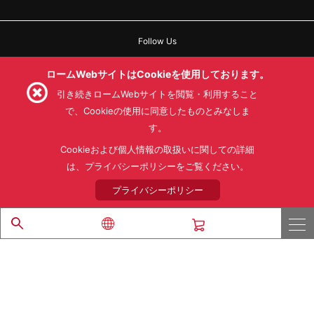
Follow Us
ロームWebサイトはCookieを使用しております。
引き続きロームWebサイトを閲覧・利用すること
で、Cookieの使用に同意したものとみなしま
利用規約
利用目的
SNS利用規約
す。
プライバシーポリシー
サイトマップ
ローム製品の販売に関する標準契約条件書(PDF)
Cookieおよび個人情報の取扱いに関しての詳細
は、プライバシーポリシーをご覧ください。
© 1997 - 2026 ROHM CO., LTD. ALL RIGHTS RESERVED.
プライバシーポリシー