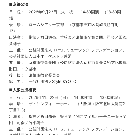
■京都公演
日程
： 2026年9月22日（火・祝） 14:30開演 （13:30開
場）
会場
： ロームシアター京都 （京都市左京区岡崎最勝寺町
13）
出演者
： 指揮／角田鋼亮、管弦楽／京都市交響楽団、司会／田添
菜穂子
主催
： 公益財団法人 ローム ミュージック ファンデーション、
公益社団法人日本オーケストラ連盟
共催
： 京都市交響楽団（公益財団法人京都市音楽芸術文化振興
財団）・京都市
後援
： 京都市教育委員会
協力
： 一般社団法人Style KYOTO
■大阪公演概要
日程
： 2026年11月22日（日） 14:00開演 （13:00開場）
会場
： ザ・シンフォニーホール （大阪府大阪市北区大淀南2
丁目3-3）
出演者
： 指揮／角田鋼亮、管弦楽／関西フィルハーモニー管弦楽
団、司会／竹平晃子
主催
： 公益財団法人 ローム ミュージック ファンデーション、