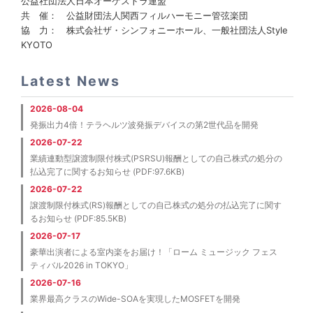
公益社団法人日本オーケストラ連盟
共催
： 公益財団法人関西フィルハーモニー管弦楽団
協力
： 株式会社ザ・シンフォニーホール、一般社団法人Style
KYOTO
Latest News
2026-08-04
発振出力4倍！テラヘルツ波発振デバイスの第2世代品を開発
2026-07-22
業績連動型譲渡制限付株式(PSRSU)報酬としての自己株式の処分の
払込完了に関するお知らせ (PDF:97.6KB)
2026-07-22
譲渡制限付株式(RS)報酬としての自己株式の処分の払込完了に関す
るお知らせ (PDF:85.5KB)
2026-07-17
豪華出演者による室内楽をお届け！「ローム ミュージック フェス
ティバル2026 in TOKYO」
2026-07-16
業界最高クラスのWide-SOAを実現したMOSFETを開発