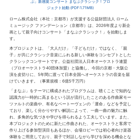
ぶ」新感覚コンサート まなぶクラシック！プロ
ジェクト始動 (PDF:1.71MB)
ローム株式会社（本社：京都市）が支援する公益財団法人 ローム
ミュージック ファンデーション（京都市）は、2026年度より新企
画として親子向けコンサート「まなぶクラシック！」を始動しま
す。
本プロジェクトは、「大人だけ」「子どもだけ」ではなく、「親
子」が共にクラシック音楽にふれる新しい体験をコンセプトとした
クラシックコンサートです。公益社団法人日本オーケストラ連盟
（プロオーケストラ40団体加盟）と協働し、今回の京都・大阪公
演を皮切りに、5年間に渡って日本全国へオーケストラの音楽を届
けていきます。（事業規模：6億5千万円）
「まなぶ」をテーマに構成されたプログラムは、聴くことで知的な
認識力が一時的に高まるという説が流行したことのある作曲家モー
ツァルトの楽曲や、有名なベートーヴェンの「運命」などを予定し
ており、楽しく分かりやすい解説によって、一曲一曲の魅力に触
れ、多角的な気づきや学びを得られるよう工夫しています。また、
本プロジェクトのために新たに作曲された、オーケストラと客席で
作り上げる参加型演目もあるほか、会場ロビーでは初心者向け楽器
体験をご用意しており、親子で対話しながら学びを深める機会とな