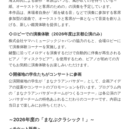
海太郎氏による新作「草原はいつも、風が吹くのを待っている～
紙、オーケストラと客席のための」の演奏を予定しています。
本作品は、来場者自身が「紙を破る音」などで演奏に参加する客席
参加型の楽曲で、オーケストラと客席が一体となって音楽を創り上
げる、新しい鑑賞体験を提供します。
◇ロビーでの演奏体験（2026年度は京都公演のみ）
株式会社ヤマハミュージックジャパンの協力のもと、会場ロビーに
て演奏体験コーナーを実施します。
鍵盤に沿ってメロディを演奏するだけで自動的に伴奏が再生される
ピアノ「ディスクラビア™」を使用するため、ピアノが初めての方
でもお気軽に演奏体験をお楽しみいただけます。
◇開催地の学生たちがコンサートに参画
公演開催地の学生が「まなクラアンバサダー」として、企画アイデ
アの提案やコンサートのプロモーションを行います。プログラム内
の「まなクラアンバサダーチームがつくるコーナー」は各公演のア
ンバサダーチームの特色あふれるこだわりのコーナーです。内容は
当日まで楽しみにお待ちください。
～2026年度の「まなぶクラシック！」～
＜チケット販売＞