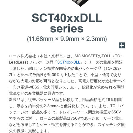
ローム株式会社（本社：京都市）は、SiC MOSFETのTOLL（TO-
LeadLess）パッケージ品「
SCT40xxDLL
」シリーズの量産を開始
しました。耐圧、オン抵抗が同等の従来パッケージ品（TO-263-
7L）と比べて放熱性が約39%向上したことで、小型・低背であり
ながら大電力対応が可能となりました。高電力密度化が進むサーバ
ー向け電源やESS（電力貯蔵システム）、低背化が求められる薄型
電源などの産業機器に最適です。
新製品は、従来パッケージ品と比較して、部品面積を約26％削減
し、厚さを約半分の2.3mmへと低背化しています。また、TOLLパ
ッケージの一般品の多くは、ドレイン–ソース間定格電圧が650V
であるのに対し、ロームの新製品は750Vであるため、サージ電圧
などを考慮してもゲート抵抗を抑えることができ、スイッチング損
失の低減に貢献します。