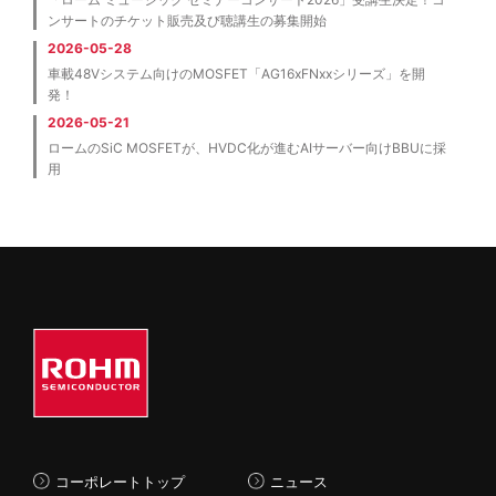
ンサートのチケット販売及び聴講生の募集開始
2026-05-28
車載48Vシステム向けのMOSFET「AG16xFNxxシリーズ」を開
発！
2026-05-21
ロームのSiC MOSFETが、HVDC化が進むAIサーバー向けBBUに採
用
コーポレートトップ
ニュース