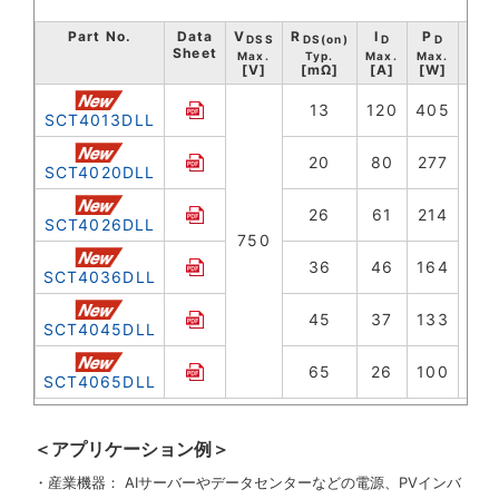
Part No.
Data
V
R
I
P
Sto
DSS
DS(on)
D
D
Sheet
te
Max.
Typ.
Max.
Max.
[V]
[mΩ]
[A]
[W]
[°
13
120
405
SCT4013DLL
20
80
277
SCT4020DLL
26
61
214
SCT4026DLL
-40
750
+1
36
46
164
SCT4036DLL
45
37
133
SCT4045DLL
65
26
100
SCT4065DLL
＜アプリケーション例＞
・産業機器： AIサーバーやデータセンターなどの電源、PVインバ