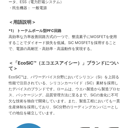
ータ、ESS（電力貯蔵システム）
・民生機器： 一般電源
＜用語説明＞
*1） トーテムポール型PFC回路
高効率な力率改善回路方式の一つで、整流素子にMOSFETを使用
することでダイオード損失を低減。SiC MOSFETを採用すること
で、電源の高耐圧・高効率・高温動作を実現する。
＜「EcoSiC™（エコエスアイシー）」ブランドについ
て＞
EcoSiC™は、パワーデバイス分野においてシリコン（Si）を上回る
性能で注目されている、シリコンカーバイド（SiC）素材を採用し
たデバイスのブランドです。ロームは、ウエハ製造から製造プロセ
ス、パッケージング、品質管理方法に至るまで、SiCの進化に不可
欠な技術を独自で開発しています。また、製造工程においても一貫
生産体制を採用しており、SiC分野のリーディングカンパニーとし
ての地位を確立しています。