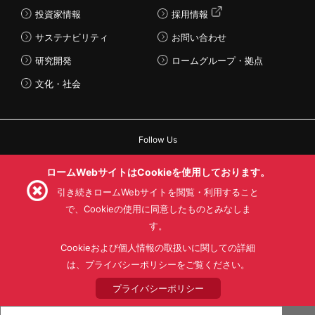
投資家情報
採用情報
サステナビリティ
お問い合わせ
研究開発
ロームグループ・拠点
文化・社会
Follow Us
ロームWebサイトはCookieを使用しております。
引き続きロームWebサイトを閲覧・利用すること
で、Cookieの使用に同意したものとみなしま
利用規約
利用目的
SNS利用規約
す。
プライバシーポリシー
サイトマップ
ローム製品の販売に関する標準契約条件書(PDF)
Cookieおよび個人情報の取扱いに関しての詳細
は、プライバシーポリシーをご覧ください。
© 1997 - 2026 ROHM CO., LTD. ALL RIGHTS RESERVED.
プライバシーポリシー