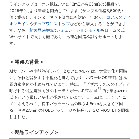
ラインアップは、オン抵抗ごとに13mΩから65mΩの6機種で、
2025年9月より量産を開始しています（サンプル価格5,500円/
個：税抜）。インターネット販売にも対応しており、
コアスタッフ
オンライン
や
チップワンストップ
などから購入することができま
す。なお、
新製品6機種のシミュレーションモデル
もローム公式
Webサイトで入手可能であり、迅速な回路検討をサポートしま
す。
＜開発の背景＞
AIサーバーや小型PVインバータなどにおいては、大電力化と同時
に、それと背反する小型化も進んでおり、パワーMOSFETには高
電力密度化が求められています。特に、「ピザボックスタイプ」と
*1
呼ばれる薄型電源向けのトーテムポールPFC回路
では厚さ4mm
以下という厳しい要求が課されています。ロームは、こうしたニー
ズに応えるべく、従来パッケージ品の厚さ4.5mmを大きく下回
る、厚さ2.3mmのTOLLパッケージを採用したSiC MOSFETを開発
しました。
＜製品ラインアップ＞