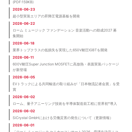
(PDF:159KB)
2026-06-23
超小型実装エリアの昇降圧電源基板を開発
2026-06-22
ローム ミュージック ファンデーション 音楽活動への助成2027 募
集開始
2026-06-18
業界トップクラスの低損失を実現した650V耐圧IGBTを開発
2026-06-11
600V耐圧Super Junction MOSFETに高放熱・表面実装パッケージ
が新登場
2026-06-05
EVトラックによる共同輸送の取り組みが「日本物流記者会賞」を受
賞
2026-06-02
※
ローム、量子アニーリング技術を半導体製造前工程に世界初
導入
2026-06-02
SiCrystal GmbHにおける労働災害の発生について（更新情報）
2026-06-01
「ローム ミュージック セミナーコンサート2026」受講生決定！コ