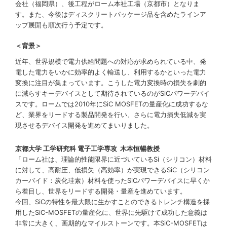
会社（福岡県）、後工程がローム本社工場（京都市）となりま
す。また、今後はディスクリートパッケージ品を含めたラインア
ップ展開も順次行う予定です。
＜背景＞
近年、世界規模で電力供給問題への対応が求められている中、発
電した電力をいかに効率的よく輸送し、利用するかといった電力
変換に注目が集まっています。こうした電力変換時の損失を劇的
に減らすキーデバイスとして期待されているのがSiCパワーデバイ
スです。ロームでは2010年にSiC MOSFETの量産化に成功するな
ど、業界をリードする製品開発を行い、さらに電力損失低減を実
現させるデバイス開発を進めてまいりました。
京都大学 工学研究科 電子工学専攻 木本恒暢教授
「ローム社は、理論的性能限界に近づいているSi（シリコン）材料
に対して、高耐圧、低損失（高効率）が実現できるSiC（シリコン
カーバイド：炭化珪素）材料を使ったSiCパワーデバイスに早くか
ら着目し、世界をリードする開発・量産を進めています。
今回、SiCの特性を最大限に生かすことのできるトレンチ構造を採
用したSiC-MOSFETの量産化に、世界に先駆けて成功した意義は
非常に大きく、画期的なマイルストーンです。本SiC-MOSFETは