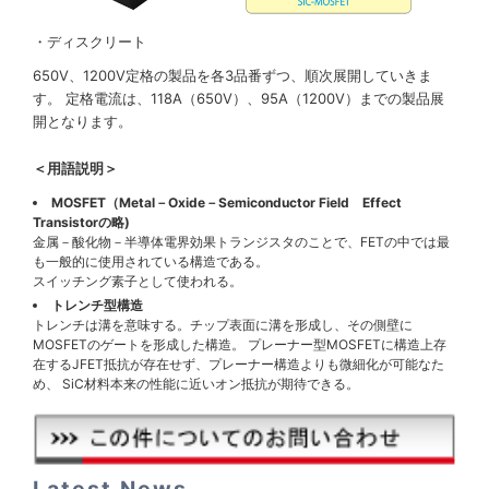
・ディスクリート
650V、1200V定格の製品を各3品番ずつ、順次展開していきま
す。 定格電流は、118A（650V）、95A（1200V）までの製品展
開となります。
＜用語説明＞
MOSFET（Metal－Oxide－Semiconductor Field Effect
Transistorの略)
金属－酸化物－半導体電界効果トランジスタのことで、FETの中では最
も一般的に使用されている構造である。
スイッチング素子として使われる。
トレンチ型構造
トレンチは溝を意味する。チップ表面に溝を形成し、その側壁に
MOSFETのゲートを形成した構造。 プレーナー型MOSFETに構造上存
在するJFET抵抗が存在せず、プレーナー構造よりも微細化が可能なた
め、 SiC材料本来の性能に近いオン抵抗が期待できる。
Latest News