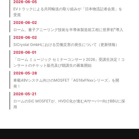
2026-06-05
EVトラックによる共同輸送の取り組みが「日本物流記者会賞」を
受賞
2026-06-02
※
ローム、量子アニーリング技術を半導体製造前工程に世界初
導入
2026-06-02
SiCrystal GmbHにおける労働災害の発生について（更新情報）
2026-06-01
「ローム ミュージック セミナーコンサート2026」受講生決定！コ
ンサートのチケット販売及び聴講生の募集開始
2026-05-28
車載48Vシステム向けのMOSFET「AG16xFNxxシリーズ」を開
発！
2026-05-21
ロームのSiC MOSFETが、HVDC化が進むAIサーバー向けBBUに採
用